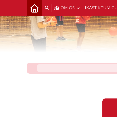
OM OS
IKAST KFUM C