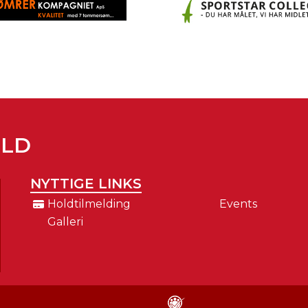
OLD
NYTTIGE LINKS
Holdtilmelding
Events
Galleri