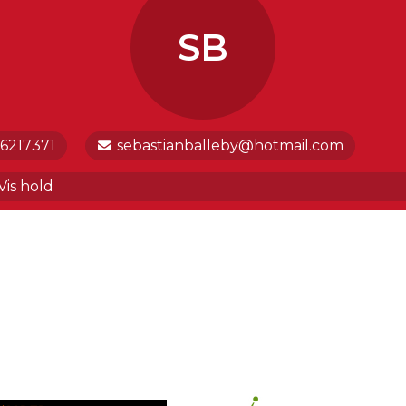
SB
6217371
sebastianballeby@hotmail.com
FTERSKOLE - FRI KONTINGENT
Vis hold