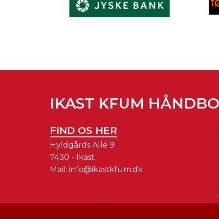
IKAST KFUM HÅNDB
FIND OS HER
Hyldgårds Allé 9
7430 - Ikast
Mail:
info@ikastkfum.dk