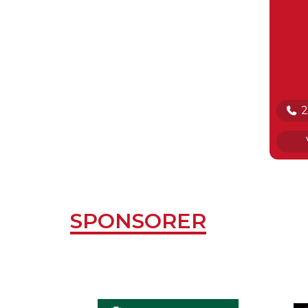
2
E
SPONSORER