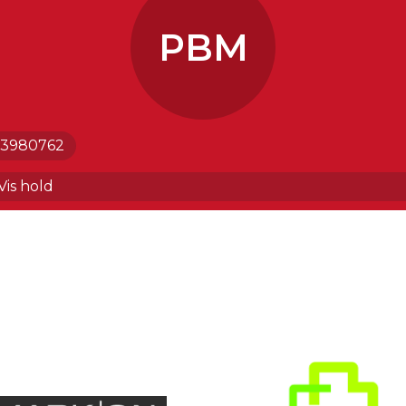
PBM
3980762
ame senior
Vis hold
13 Pige
15 Drenge
17 Pige