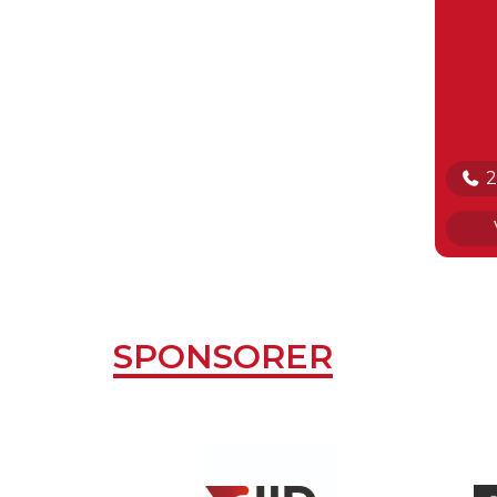
2
D
U
U
SPONSORER
U