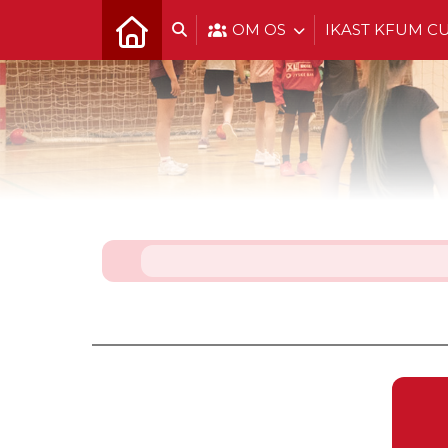
OM OS
IKAST KFUM C