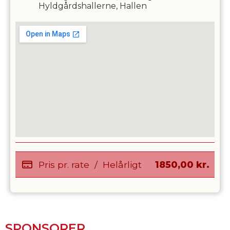
Hyldgårdshallerne, Hallen
Pris pr. rate
/
Helårligt
1850,00
kr.
SPONSORER