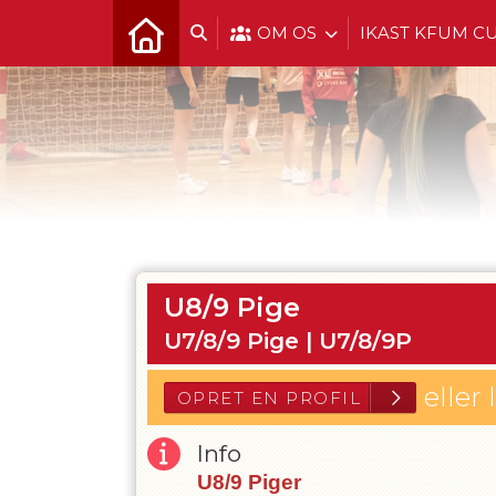
OM OS
IKAST KFUM C
U8/9 Pige
U7/8/9 Pige |
U7/8/9P
eller 
Info
U8/9 Piger