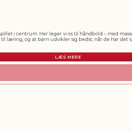
IL
illet i centrum. Her leger vi os til håndbold – med mass
 til læring, og at børn udvikler sig bedst, når de har det s
kker hinanden op, jubler sammen over gode redninger 
r der plads til alle – uanset erfaring, tempo eller størrels
LÆS MERE
r lille ekstra gnist, der får os til at kæmpe for hinanden o
dboldrejse – det er et fællesskab, hvor man vokser som 
ævet en gang årligt.