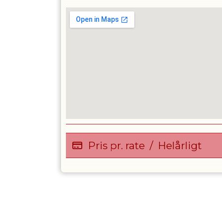
Pris pr. rate
/
Helårligt