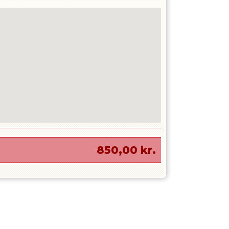
850,00
kr.