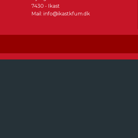
7430 - Ikast
Mail:
info@ikastkfum.dk