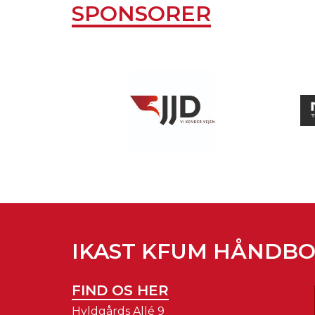
SPONSORER
IKAST KFUM HÅNDB
FIND OS HER
Hyldgårds Allé 9