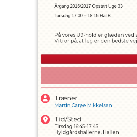
Årgang 2016/2017 Opstart Uge 33
Torsdag 17:00 – 18:15 Hal B
OPRET EN PROF
På vores U9-hold er glæden ved sp
Vi tror på, at leg er den bedste vej
Sammenholdet betyder alt. Vi ba
bolden går i mål eller ej. Hos os e
holdet.
Og så har vi krigeren i os – den de
kæmpe fair og spille med hjertet.
U9 er ikke kun starten på en hån
Træner
Vigtigt:
Kontingentet bliver opkr
Martin Carøe Mikkelsen
Tid/Sted
Tirsdag
16:45-17:45
Hyldgårdshallerne, Hallen